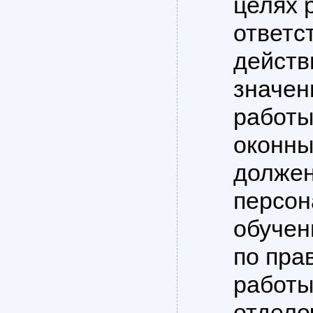
целях 
ответс
действ
значен
работы
оконны
должен
персон
обучен
по пра
работы
отдело