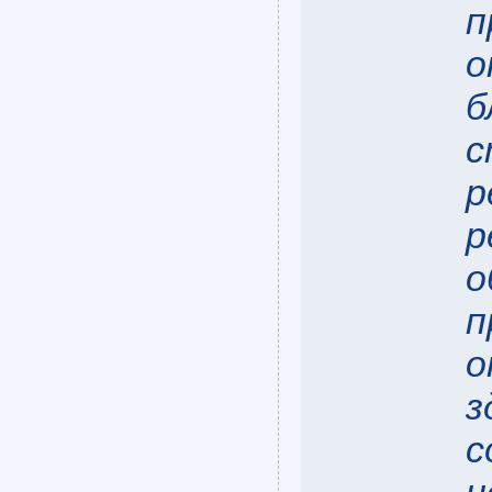
п
о
б
с
р
р
о
п
о
з
с