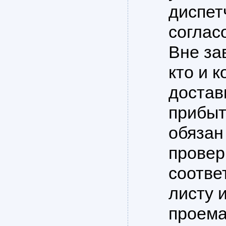
диспет
соглас
Вне за
кто и 
достав
прибыт
обязан
провер
соотве
листу 
проема