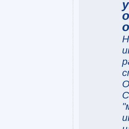
Н
и
р
с
О
С
"
и
н