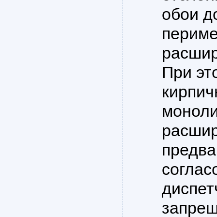
обои д
периме
расшир
При эт
кирпич
моноли
расшир
предва
соглас
диспет
запрещ