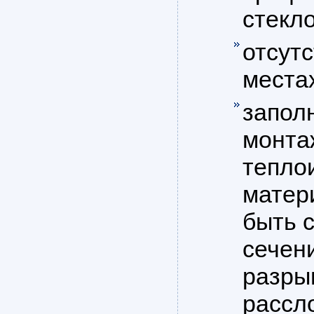
стекло
отсут
места
запол
монта
тепло
матер
быть 
сечени
разры
рассл