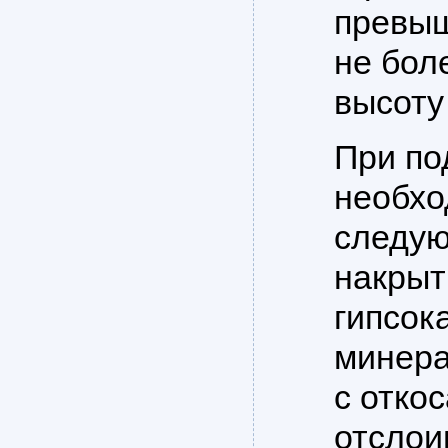
превыш
не бол
высоту
При по
необхо
следую
накрыт
гипсок
минера
с отко
отслои