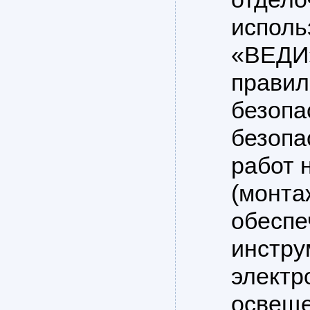
испол
«ВЕДИ»
правил
безопа
безопа
работ 
(монта
обеспе
инстру
электр
освеще