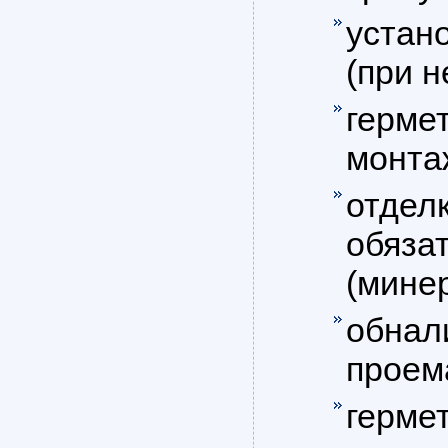
устан
(при н
герме
монта
отделк
обяза
(минер
обнал
проем
герме