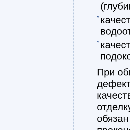
(глуби
качес
водоо
качес
подок
При об
дефект
качест
отделк
обязан