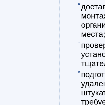
доста
монта
орган
места
прове
устано
тщате
подго
удале
штукат
требуе