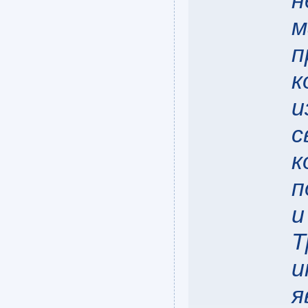
н
м
п
к
и
с
к
п
и
Т
и
я