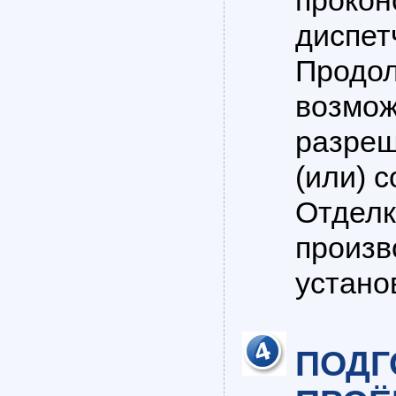
прокон
диспет
Продол
возмож
разреш
(или) 
Отделк
произв
устано
ПОДГ