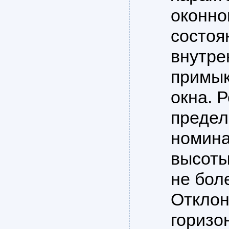
оконно
состоя
внутре
примы
окна. 
предел
номина
высоты
не бол
Отклон
горизо