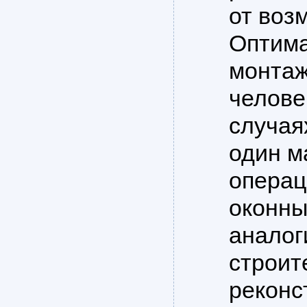
от воз
Оптима
монтаж
челове
случая
один м
операц
оконны
аналог
строит
реконс