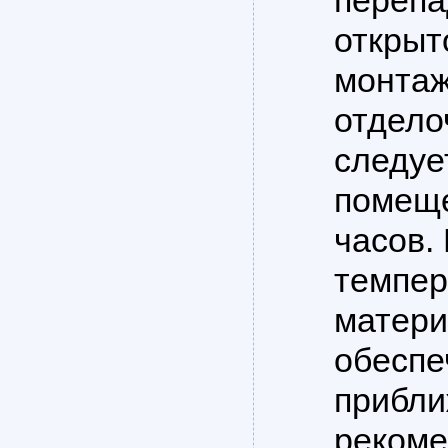
перепа
открыт
монтаж
отдело
следуе
помеще
часов.
темпер
матери
обеспе
прибли
рекоме