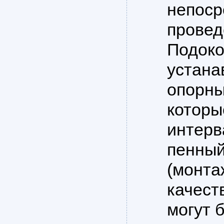
непоср
провед
Подоко
устана
опорны
которы
интерв
пенный
(монта
качест
могут 