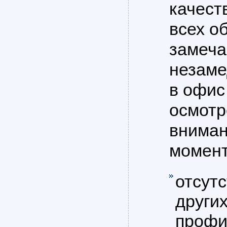
качест
всех о
замеча
незаме
в офис
осмотр
вниман
момент
отсут
други
профи