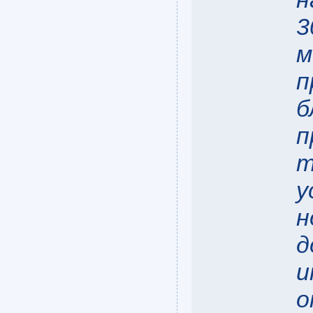
3
м
п
б
п
т
у
н
д
и
о