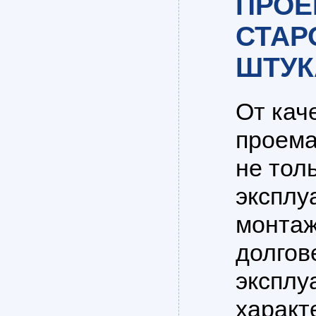
ПРОЁ
СТАР
ШТУК
От кач
проема
не тол
эксплу
монтаж
долгов
эксплу
характ