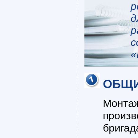
р
д
р
с
«
ОБЩИ
Монтаж
произв
бригад