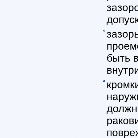
зазор
допуск
зазор
проем
быть в
внутри
кромк
наруж
должн
ракови
повре